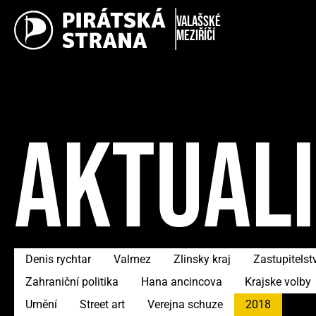
Valašské
Meziříčí
AKTUAL
Denis rychtar
Valmez
Zlinsky kraj
Zastupitelst
Zahraniční politika
Hana ancincova
Krajske volby
Umění
Street art
Verejna schuze
2018