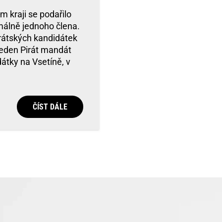
 kraji se podařilo
málně jednoho člena.
rátských kandidátek
 jeden Pirát mandát
átky na Vsetíně, v
ČÍST DÁLE