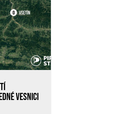
tí
edné vesnici