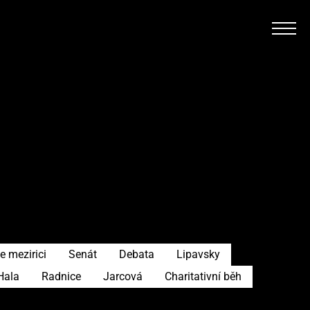
e mezirici
Senát
Debata
Lipavsky
Hala
Radnice
Jarcová
Charitativní běh