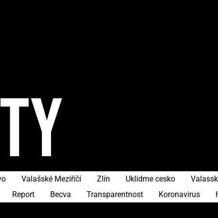
ITY
vo
Valašské Meziříčí
Zlín
Uklidme cesko
Valassk
Report
Becva
Transparentnost
Koronavirus