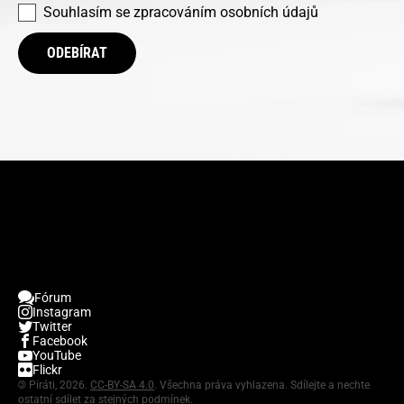
Souhlasím se
zpracováním osobních údajů
ODEBÍRAT
Fórum
Instagram
Twitter
Facebook
YouTube
Flickr
©
Piráti, 2026.
CC-BY-SA 4.0
. Všechna práva vyhlazena. Sdílejte a nechte
ostatní sdílet za stejných podmínek.