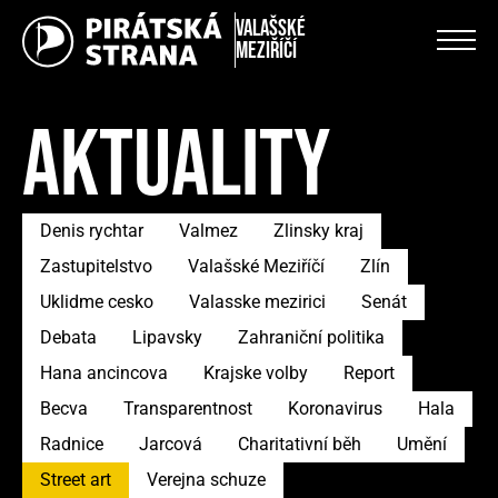
Valašské
Meziříčí
AKTUALITY
Denis rychtar
Valmez
Zlinsky kraj
Zastupitelstvo
Valašské Meziříčí
Zlín
Uklidme cesko
Valasske mezirici
Senát
Debata
Lipavsky
Zahraniční politika
Hana ancincova
Krajske volby
Report
Becva
Transparentnost
Koronavirus
Hala
Radnice
Jarcová
Charitativní běh
Umění
Street art
Verejna schuze