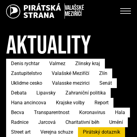
Valašské
Meziříčí
AKTUALITY
Denis rychtar
Valmez
Zlinsky kraj
Zastupitelstvo
Valašské Meziříčí
Zlín
Uklidme cesko
Valasske mezirici
Senát
Debata
Lipavsky
Zahraniční politika
Hana ancincova
Krajske volby
Report
Becva
Transparentnost
Koronavirus
Hala
Radnice
Jarcová
Charitativní běh
Umění
Street art
Verejna schuze
Pirátský dotazník