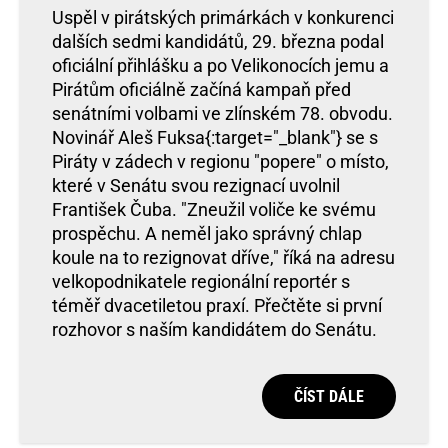
Uspěl v pirátských primárkách v konkurenci
dalších sedmi kandidátů, 29. března podal
oficiální přihlášku a po Velikonocích jemu a
Pirátům oficiálně začíná kampaň před
senátními volbami ve zlínském 78. obvodu.
Novinář Aleš Fuksa{:target="_blank"} se s
Piráty v zádech v regionu "popere" o místo,
které v Senátu svou rezignací uvolnil
František Čuba. "Zneužil voliče ke svému
prospěchu. A neměl jako správný chlap
koule na to rezignovat dříve," říká na adresu
velkopodnikatele regionální reportér s
téměř dvacetiletou praxí. Přečtěte si první
rozhovor s naším kandidátem do Senátu.
ČÍST DÁLE