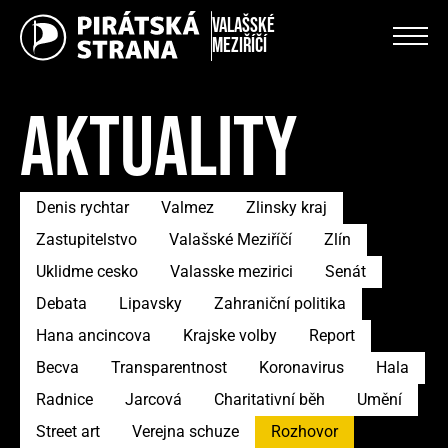
Valašské
Meziříčí
AKTUALITY
Denis rychtar
Valmez
Zlinsky kraj
Zastupitelstvo
Valašské Meziříčí
Zlín
Uklidme cesko
Valasske mezirici
Senát
Debata
Lipavsky
Zahraniční politika
Hana ancincova
Krajske volby
Report
Becva
Transparentnost
Koronavirus
Hala
Radnice
Jarcová
Charitativní běh
Umění
Street art
Verejna schuze
Rozhovor